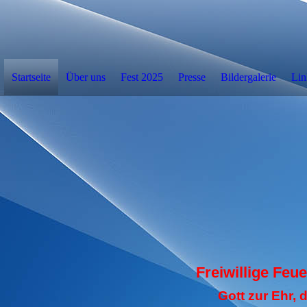
Startseite
Über uns
Fest 2025
Presse
Bildergalerie
Lin
Freiwillige Feu
Gott zur Ehr,